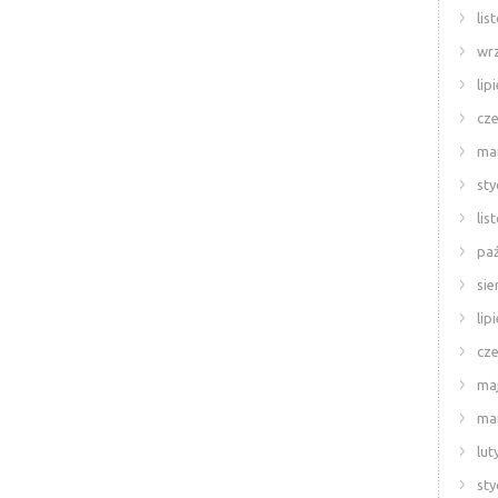
lis
wr
lip
cze
ma
sty
lis
paź
sie
lip
cze
ma
ma
lut
sty