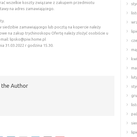
rać wszelkie koszty związane z zakupem przedmiotu
sty
tawy na adres zamawiającego.
lis
ty.
wr
 siedzibie zamawiającego lub pocztą na kopercie należy
lip
towe na zakup trychinoskopu Ofertę należy złożyć osobiście u
-mail:
lipsko@piw.home.pl
cze
nia 31.03.2022 r godzina 15.30.
ma
kwi
ma
lut
 the Author
sty
gr
lis
paź
sie
lip