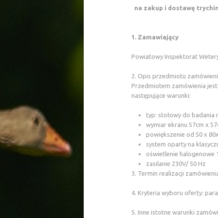
na zakup i dostawę trychi
1. Zamawiający
Powiatowy Inspektorat Wetery
2. Opis przedmiotu zamówien
Przedmiotem zamówienia jest 
następujące warunki:
typ: stołowy do badania
wymiar ekranu 57cm x 5
powiększenie od 50 x 80
system oparty na klasyc
oświetlenie halogenowe 
zasilanie 230V/ 50 Hz
3. Termin realizacji zamówieni
4. Kryteria wyboru oferty: pa
5. Inne istotne warunki zamówi