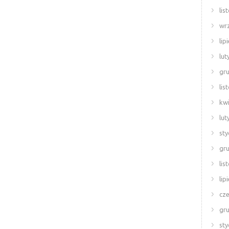
lis
wr
lip
lut
gr
lis
kwi
lut
sty
gr
lis
lip
cze
gr
sty