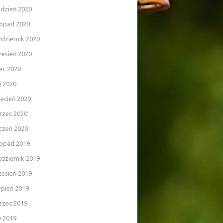
udzień 2020
topad 2020
dziernik 2020
zesień 2020
iec 2020
j 2020
ecień 2020
rzec 2020
czeń 2020
topad 2019
dziernik 2019
zesień 2019
rpień 2019
rzec 2019
y 2019