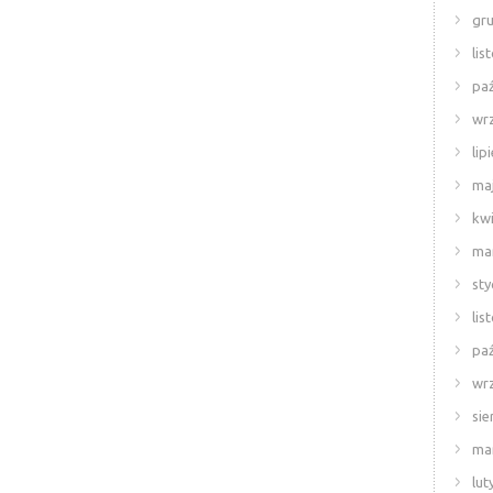
gr
lis
paź
wr
lip
ma
kwi
ma
sty
lis
paź
wr
sie
ma
lut