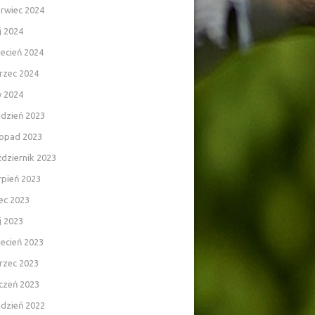
rwiec 2024
j 2024
ecień 2024
rzec 2024
y 2024
udzień 2023
topad 2023
dziernik 2023
rpień 2023
iec 2023
j 2023
ecień 2023
rzec 2023
czeń 2023
udzień 2022