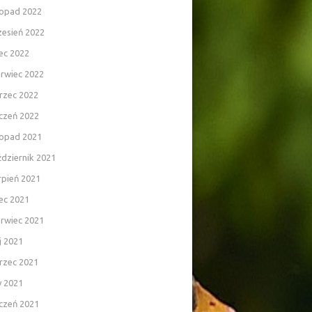
topad 2022
zesień 2022
iec 2022
rwiec 2022
rzec 2022
czeń 2022
topad 2021
dziernik 2021
rpień 2021
iec 2021
rwiec 2021
j 2021
rzec 2021
y 2021
czeń 2021