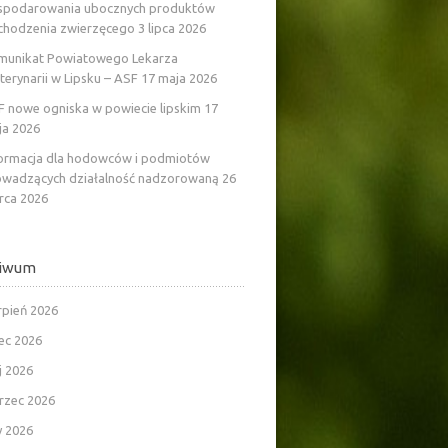
spodarowania ubocznych produktów
chodzenia zwierzęcego
3 lipca 2026
munikat Powiatowego Lekarza
erynarii w Lipsku – ASF
17 maja 2026
 nowe ogniska w powiecie lipskim
17
ja 2026
formacja dla hodowców i podmiotów
owadzących działalność nadzorowaną
26
rca 2026
hiwum
rpień 2026
iec 2026
j 2026
rzec 2026
y 2026