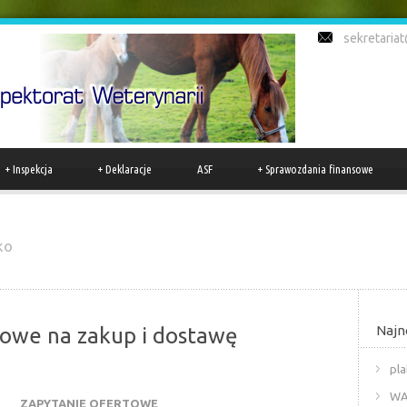
sekretariat
+
Inspekcja
+
Deklaracje
ASF
+
Sprawozdania finansowe
ko
Naj
owe na zakup i dostawę
pla
WA
ZAPYTANIE OFERTOWE