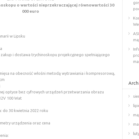
go
noskopu o wartości nieprzekraczającej równowartości 30
po
000 euro
Ko
Wet
ASF
narii w Lipsku
ma
ia
In
zakup i dostawa trychinoskopu projekcyjnego spełniającego
pr
ma
 mięsa na obecność włośni metodą wytrawiania i kompresorową,
7cm
Arc
x
znej optyce bez cyfrowych urządzeń przetwarzania obrazu
sie
12V 100 Wat
lip
a: do 30 kwietnia 2022 roku
ma
rametry urządzenia oraz cena
ma
lut
enia: