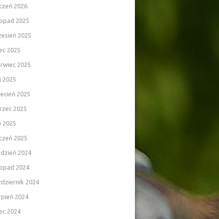
czeń 2026
topad 2025
zesień 2025
iec 2025
rwiec 2025
j 2025
ecień 2025
rzec 2025
y 2025
czeń 2025
udzień 2024
topad 2024
dziernik 2024
rpień 2024
iec 2024