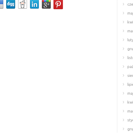
cze
ma
kwi
ma
lut
gr
lis
paź
sie
lip
ma
kwi
ma
sty
gr