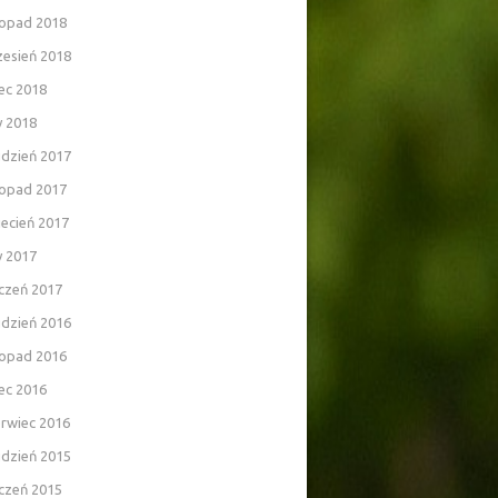
topad 2018
zesień 2018
iec 2018
y 2018
udzień 2017
topad 2017
ecień 2017
y 2017
czeń 2017
udzień 2016
topad 2016
iec 2016
rwiec 2016
udzień 2015
czeń 2015