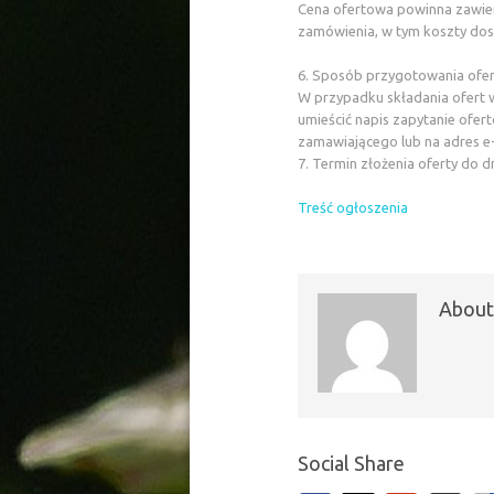
Cena ofertowa powinna zawie
zamówienia, w tym koszty dos
6. Sposób przygotowania ofer
W przypadku składania ofert w
umieścić napis zapytanie ofer
zamawiającego lub na adres e
7. Termin złożenia oferty do d
Treść ogłoszenia
About
Social Share