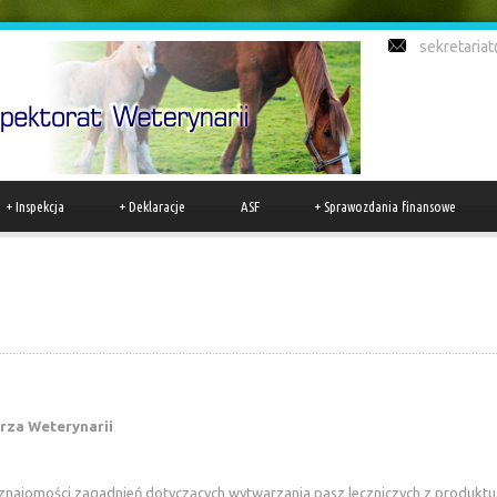
sekretariat
+
Inspekcja
+
Deklaracje
ASF
+
Sprawozdania finansowe
za Weterynarii
ajomości zagadnień dotyczących wytwarzania pasz leczniczych z produktu