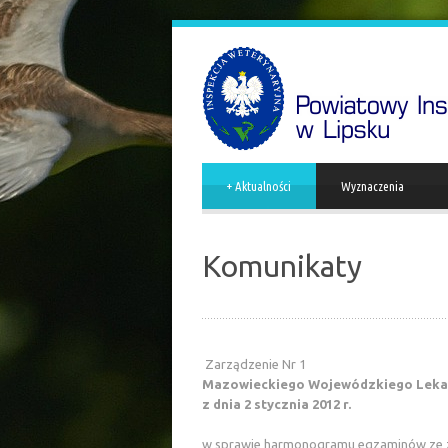
+
Aktualności
Wyznaczenia
Komunikaty
Zarządzenie Nr 1
Mazowieckiego Wojewódzkiego Lekar
z dnia 2 stycznia 2012 r.
w sprawie harmonogramu egzaminów ze zn