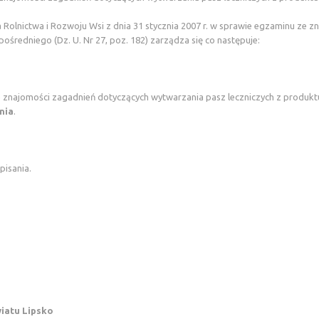
 Rolnictwa i Rozwoju Wsi z dnia 31 stycznia 2007 r. w sprawie egzaminu ze 
ośredniego (Dz. U. Nr 27, poz. 182) zarządza się co następuje:
najomości zagadnień dotyczących wytwarzania pasz leczniczych z produktu
nia
.
pisania.
iatu Lipsko