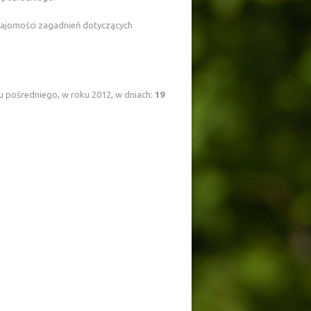
znajomości zagadnień dotyczących
 pośredniego, w roku 2012, w dniach:
19