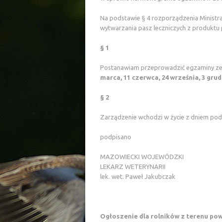
Na podstawie § 4 rozporządzenia Ministra
wytwarzania pasz leczniczych z produktu p
§ 1
Postanawiam przeprowadzić egzaminy ze z
marca, 11 czerwca, 24 września, 3 grud
§ 2
Zarządzenie wchodzi w życie z dniem pod
podpisano
MAZOWIECKI WOJEWÓDZKI
LEKARZ WETERYNARII
lek. wet. Paweł Jakubczak
Ogłoszenie dla rolników z terenu pow