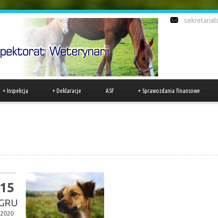
sekretariat
+
Inspekcja
+
Deklaracje
ASF
+
Sprawozdania finansowe
15
GRU
2020