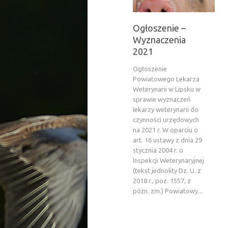
Ogłoszenie –
Wyznaczenia
2021
Ogłoszenie
Powiatowego Lekarza
Weterynarii w Lipsku w
sprawie wyznaczeń
lekarzy weterynarii do
czynności urzędowych
na 2021 r. W oparciu o
art. 16 ustawy z dnia 29
stycznia 2004 r. o
Inspekcji Weterynaryjnej
(tekst jednolity Dz. U. z
2018 r., poz. 1557, z
póżn. zm.) Powiatowy...