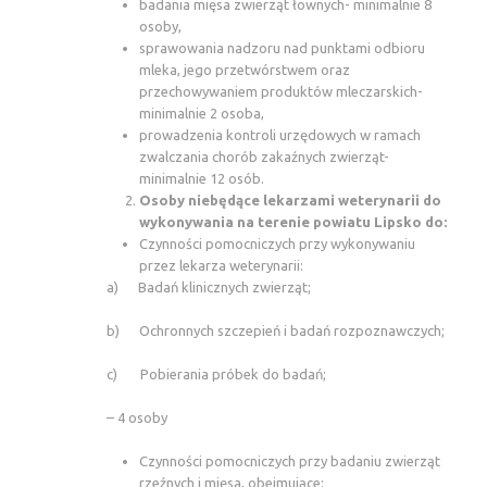
badania mięsa zwierząt łownych- minimalnie 8
osoby,
sprawowania nadzoru nad punktami odbioru
mleka, jego przetwórstwem oraz
przechowywaniem produktów mleczarskich-
minimalnie 2 osoba,
prowadzenia kontroli urzędowych w ramach
zwalczania chorób zakaźnych zwierząt-
minimalnie 12 osób.
Osoby niebędące lekarzami weterynarii do
wykonywania na terenie powiatu Lipsko do:
Czynności pomocniczych przy wykonywaniu
przez lekarza weterynarii:
a) Badań klinicznych zwierząt;
b) Ochronnych szczepień i badań rozpoznawczych;
c) Pobierania próbek do badań;
– 4 osoby
Czynności pomocniczych przy badaniu zwierząt
rzeźnych i mięsa, obejmujące: