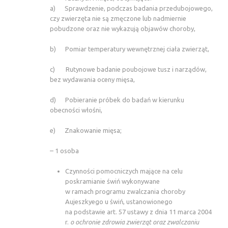
a) Sprawdzenie, podczas badania przedubojowego,
czy zwierzęta nie są zmęczone lub nadmiernie
pobudzone oraz nie wykazują objawów choroby,
b) Pomiar temperatury wewnętrznej ciała zwierząt,
c) Rutynowe badanie poubojowe tusz i narządów,
bez wydawania oceny mięsa,
d) Pobieranie próbek do badań w kierunku
obecności włośni,
e) Znakowanie mięsa;
– 1 osoba
Czynności pomocniczych mające na celu
poskramianie świń wykonywane
w ramach programu zwalczania choroby
Aujeszkyego u świń, ustanowionego
na podstawie art. 57 ustawy z dnia 11 marca 2004
r.
o ochronie zdrowia zwierząt oraz zwalczaniu