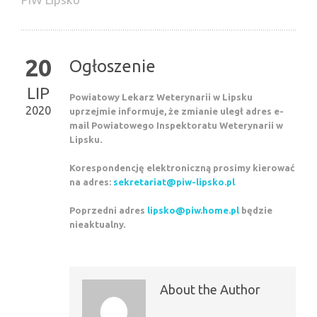
20
Ogłoszenie
LIP
Powiatowy Lekarz Weterynarii w Lipsku
2020
uprzejmie informuje, że zmianie uległ adres e-
mail Powiatowego Inspektoratu Weterynarii w
Lipsku.
Korespondencję elektroniczną prosimy kierować
na adres:
sekretariat@piw-lipsko.pl
Poprzedni adres
lipsko@piw.home.pl
będzie
nieaktualny.
About the Author