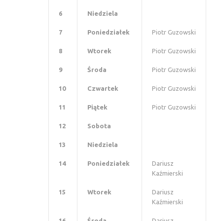
6
Niedziela
7
Poniedziałek
Piotr Guzowski
8
Wtorek
Piotr Guzowski
9
Środa
Piotr Guzowski
10
Czwartek
Piotr Guzowski
11
Piątek
Piotr Guzowski
12
Sobota
13
Niedziela
14
Poniedziałek
Dariusz
Kaźmierski
15
Wtorek
Dariusz
Kaźmierski
16
Środa
Dariusz