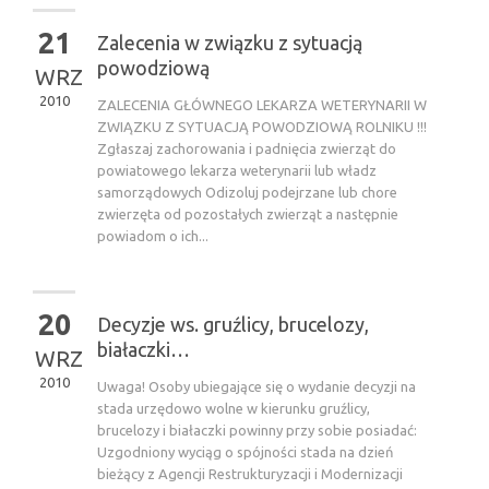
21
Zalecenia w związku z sytuacją
powodziową
WRZ
2010
ZALECENIA GŁÓWNEGO LEKARZA WETERYNARII W
ZWIĄZKU Z SYTUACJĄ POWODZIOWĄ ROLNIKU !!!
Zgłaszaj zachorowania i padnięcia zwierząt do
powiatowego lekarza weterynarii lub władz
samorządowych Odizoluj podejrzane lub chore
zwierzęta od pozostałych zwierząt a następnie
powiadom o ich...
20
Decyzje ws. gruźlicy, brucelozy,
białaczki…
WRZ
2010
Uwaga! Osoby ubiegające się o wydanie decyzji na
stada urzędowo wolne w kierunku gruźlicy,
brucelozy i białaczki powinny przy sobie posiadać:
Uzgodniony wyciąg o spójności stada na dzień
bieżący z Agencji Restrukturyzacji i Modernizacji