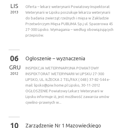
LIS
Oferta – lekarz weterynarii Powiatowy Inspektorat
2013
Weterynarii w Lipsku poszukuje lekarza weterynarii
do badania zwierząt rzeźnych i mięsa w Zakładzie
Przetwórczym Mięsa PUBLIMA Sp.j ul. Spacerowa 45
27-300 Lipsko. Wymagania – według obowiązujących
przepisów.
06
Ogłoszenie – wyznaczenia
GRU
INSPEKCJA WETERYNARYJNA POWIATOWY
2012
INSPEKTORAT WETERYNARII W LIPSKU 27-300
LIPSKO, UL. IŁŻECKA 2 TEL/FAX ( 048 ) 37-82-544 e-
mail:
lipsko@piw.home.pl
Lipsko, 30-11-2012
OGŁOSZENIE Powiatowy Lekarz Weterynarii w
Lipsku informuje iż, jest możliwość zawarcia umów
cywilno-prawnych w...
10
Zarządzenie Nr 1 Mazowieckiego