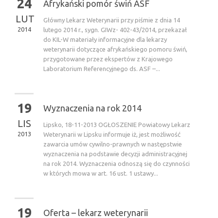
24
Afrykański pomór świń ASF
LUT
Główny Lekarz Weterynarii przy piśmie z dnia 14
2014
lutego 2014 r., sygn. GIWz- 402-43/2014, przekazał
do KIL-W materiały informacyjne dla lekarzy
weterynarii dotyczące afrykańskiego pomoru świń,
przygotowane przez ekspertów z Krajowego
Laboratorium Referencyjnego ds. ASF –...
19
Wyznaczenia na rok 2014
LIS
Lipsko, 18-11-2013 OGŁOSZENIE Powiatowy Lekarz
2013
Weterynarii w Lipsku informuje iż, jest możliwość
zawarcia umów cywilno-prawnych w następstwie
wyznaczenia na podstawie decyzji administracyjnej
na rok 2014. Wyznaczenia odnoszą się do czynności
w których mowa w art. 16 ust. 1 ustawy...
19
Oferta – lekarz weterynarii