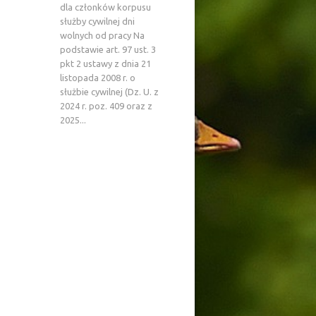
dla członków korpusu
służby cywilnej dni
wolnych od pracy Na
podstawie art. 97 ust. 3
pkt 2 ustawy z dnia 21
listopada 2008 r. o
służbie cywilnej (Dz. U. z
2024 r. poz. 409 oraz z
2025...