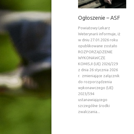
Ogłoszenie – ASF
Powiatowy Lekarz
Weterynarii informuje, iż
w dniu 27.01.2026 roku
opublikowane zostało
ROZPORZĄDZENIE
WYKONAWCZE
KOMISJI (UE) 2026/229
z dnia 26 stycznia 2026
r. zmieniające załącznik
do rozporządzenia
wykonawczego (UE)
2023/594
ustanawiającego
szczególne środki
zwalczania...