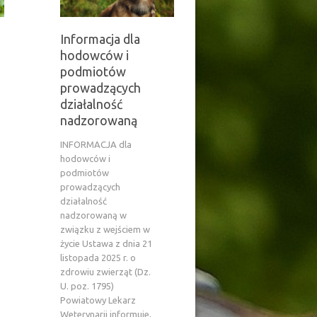
Informacja dla
hodowców i
podmiotów
prowadzących
działalność
nadzorowaną
INFORMACJA dla
hodowców i
podmiotów
prowadzących
działalność
nadzorowaną w
związku z wejściem w
życie Ustawa z dnia 21
listopada 2025 r. o
zdrowiu zwierząt (Dz.
U. poz. 1795)
Powiatowy Lekarz
Weterynarii informuje,