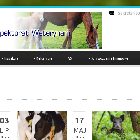
sekretariat
+
Inspekcja
+
Deklaracje
ASF
+
Sprawozdania finansowe
03
17
LIP
MAJ
2026
2026