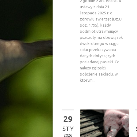
Zgodnie z art. 68 ust. 4
ustawy z dnia 21
listopada 2025 r. o
zdrowiu zwierząt (Dz.U.
poz. 1795), każdy
podmiot utrzymujący
pszczoły ma obowiązek
dwukrotnego w ciągu
roku przekazywania
danych dotyczących
posiadanej pasieki. Co
należy zgłosić?
położenie zakładu, w
którym...
29
STY
2026