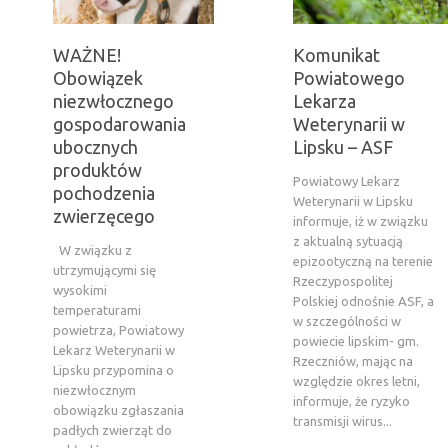
WAŻNE!
Komunikat
Obowiązek
Powiatowego
niezwłocznego
Lekarza
gospodarowania
Weterynarii w
ubocznych
Lipsku – ASF
produktów
Powiatowy Lekarz
pochodzenia
Weterynarii w Lipsku
zwierzęcego
informuje, iż w związku
z aktualną sytuacją
W związku z
epizootyczną na terenie
utrzymującymi się
Rzeczypospolitej
wysokimi
Polskiej odnośnie ASF, a
temperaturami
w szczególności w
powietrza, Powiatowy
powiecie lipskim- gm.
Lekarz Weterynarii w
Rzeczniów, mając na
Lipsku przypomina o
względzie okres letni,
niezwłocznym
informuje, że ryzyko
obowiązku zgłaszania
transmisji wirus...
padłych zwierząt do