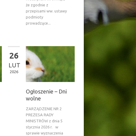
że zgodnie z
przepisami ww. ustawy
podmioty
prowadzące...
26
LUT
2026
Ogłoszenie – Dni
wolne
ZARZĄDZENIE NR 2
PREZESA RADY
MINISTRÓW z dnia 5
stycznia 2026 r. w
sprawie wyznaczenia