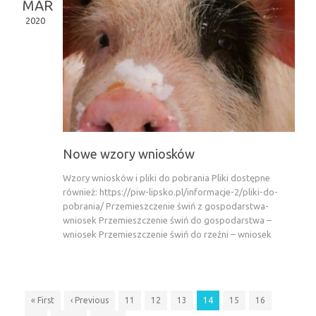
MAR
2020
Nowe wzory wniosków
Wzory wniosków i pliki do pobrania Pliki dostępne
również: https://piw-lipsko.pl/informacje-2/pliki-do-
pobrania/ Przemieszczenie świń z gospodarstwa-
wniosek Przemieszczenie świń do gospodarstwa –
wniosek Przemieszczenie świń do rzeźni – wniosek
« First
‹ Previous
11
12
13
14
15
16